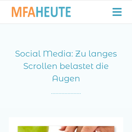
Zum
Inhalt
Tog
springen
Nav
Start
Social Media: Zu langes
Aktuelles
Scrollen belastet die
Der MFA-Beruf
Augen
Karriere
Lifestyle
Kontaktieren Sie uns!