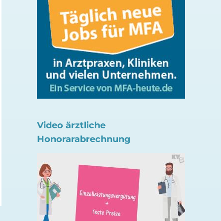
Video ärztliche
Kann Konsum von E-
Sonografie bei Hau
Honorarabrechnung
Zigaretten bei Kindern
im Gesicht wichtig
verhindert werden?
24. Juli 2026
24. Juli 2026