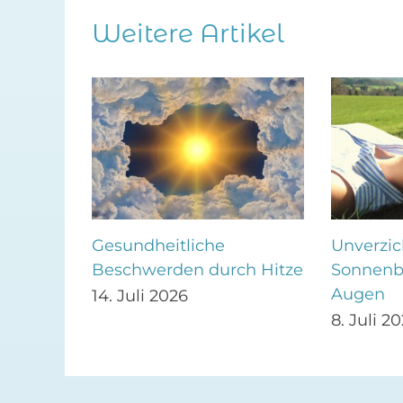
Weitere Artikel
 mit
Gesundheitliche
Unverzic
get
Beschwerden durch Hitze
Sonnenbr
Augen
14. Juli 2026
8. Juli 2