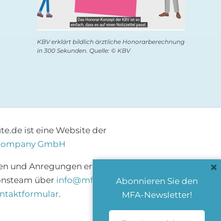
KBV erklärt bildlich ärztliche Honorarberechnung
in 300 Sekunden. Quelle: © KBV
e.de ist eine Website der
Company GmbH
×
en und Anregungen erreichen Sie das
onsteam über
info@mfa-heute.de
bzw.
Abonnieren Sie den
ntaktformular
.
MFA-Newsletter!