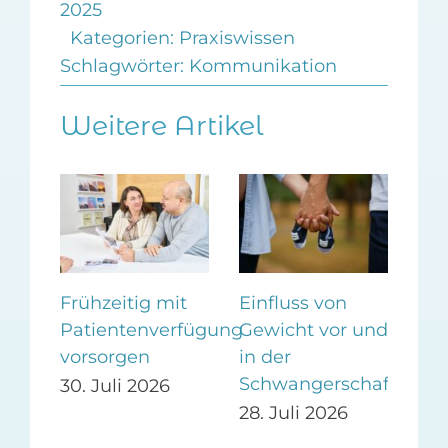
2025
Kategorien:
Praxiswissen
Schlagwörter:
Kommunikation
Weitere Artikel
Frühzeitig mit
Einfluss von
CO
Patientenverfügung
Gewicht vor und
Im
in
vorsorgen
in der
an
ie-
Schwangerschaft
30. Juli 2026
27.
28. Juli 2026
26