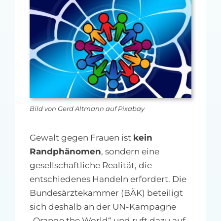
MFA-heute Newsletter-Anmeldung
Über uns
Ihre Werbung auf MFA-heute.de
Suche
nach:
Bild von Gerd Altmann auf Pixabay
Gewalt gegen Frauen ist
kein
Randphänomen
, sondern eine
gesellschaftliche Realität, die
entschiedenes Handeln erfordert. Die
Bundesärztekammer (BÄK) beteiligt
sich deshalb an der UN-Kampagne
„Orange the World“ und ruft dazu auf,