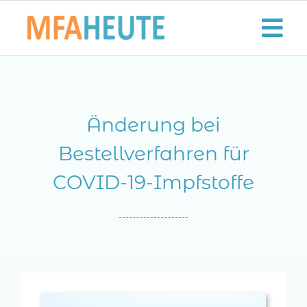
Zum
Inhalt
Tog
springen
Nav
Start
Änderung bei
Aktuelles
Bestellverfahren für
Der MFA-Beruf
COVID-19-Impfstoffe
Karriere
Lifestyle
Kontaktieren Sie uns!