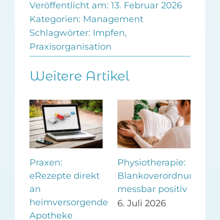
Veröffentlicht am: 13. Februar 2026
Kategorien:
Management
Schlagwörter:
Impfen
,
Praxisorganisation
Weitere Artikel
s
Praxen:
Physiotherapie:
eP
Fax
eRezepte direkt
Blankoverordnung
de
an
messbar positiv
erf
heimversorgende
6. Juli 2026
1. 
Apotheke