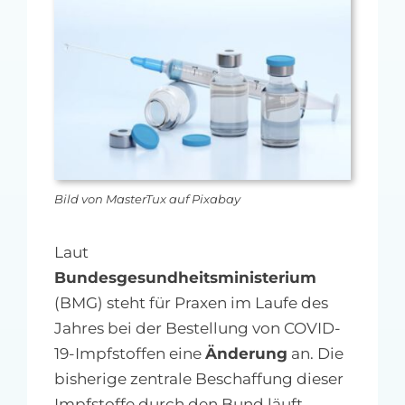
MFA-heute Newsletter-Anmeldung
Über uns
Ihre Werbung auf MFA-heute.de
Suche
nach:
Bild von MasterTux auf Pixabay
Laut
Bundesgesundheitsministerium
(BMG) steht für Praxen im Laufe des
Jahres bei der Bestellung von COVID-
19-Impfstoffen eine
Änderung
an. Die
bisherige zentrale Beschaffung dieser
Impfstoffe durch den Bund läuft