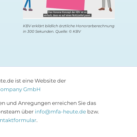
KBV erklärt bildlich ärztliche Honorarberechnung
in 300 Sekunden. Quelle: © KBV
e.de ist eine Website der
Company GmbH
×
en und Anregungen erreichen Sie das
onsteam über
info@mfa-heute.de
bzw.
Abonnieren Sie den
ntaktformular
.
MFA-Newsletter!