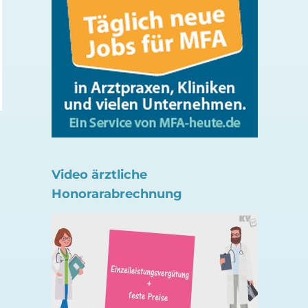
Welche Bedeutung
Bauernhof-Effekt bi
haben Likes für Gen Z
Schutz vor Allergie
4. August 2026
2. August 2026
Video ärztliche
Honorarabrechnung