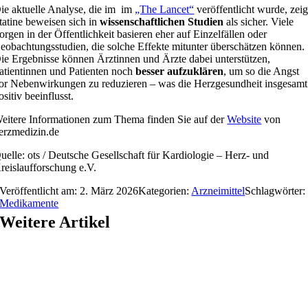
ie aktuelle Analyse, die im im
„The Lancet“
veröffentlicht wurde, zeig
tatine beweisen sich in
wissenschaftlichen Studien
als sicher. Viele
orgen in der Öffentlichkeit basieren eher auf Einzelfällen oder
eobachtungsstudien, die solche Effekte mitunter überschätzen können.
ie Ergebnisse können Ärztinnen und Ärzte dabei unterstützen,
atientinnen und Patienten noch
besser aufzuklären
, um so die Angst
or Nebenwirkungen zu reduzieren – was die Herzgesundheit insgesamt
ositiv beeinflusst.
eitere Informationen zum Thema finden Sie auf der
Website
von
erzmedizin.de
uelle: ots / Deutsche Gesellschaft für Kardiologie – Herz- und
reislaufforschung e.V.
Veröffentlicht am: 2. März 2026
Kategorien:
Arzneimittel
Schlagwörter:
Medikamente
Weitere Artikel