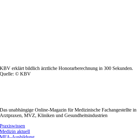
KBV erklärt bildlich ärztliche Honorarberechnung in 300 Sekunden.
Quelle: © KBV
Das unabhängige Online-Magazin für Medizinische Fachangestellte in
Arztpraxen, MVZ, Kliniken und Gesundheitsindustrien
Praxiswissen
Medizin aktuell
MFA-Ausbildung