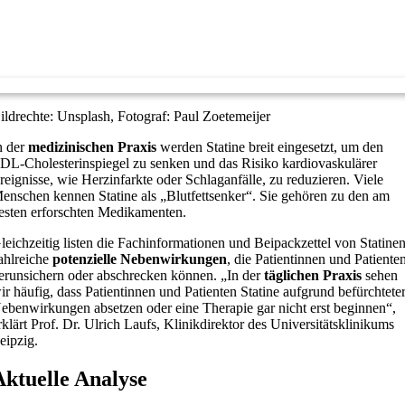
ildrechte: Unsplash, Fotograf: Paul Zoetemeijer
n der
medizinischen Praxis
werden Statine breit eingesetzt, um den
DL-Cholesterinspiegel zu senken und das Risiko kardiovaskulärer
reignisse, wie Herzinfarkte oder Schlaganfälle, zu reduzieren. Viele
enschen kennen Statine als „Blutfettsenker“. Sie gehören zu den am
esten erforschten Medikamenten.
leichzeitig listen die Fachinformationen und Beipackzettel von Statine
ahlreiche
potenzielle Nebenwirkungen
, die Patientinnen und Patiente
erunsichern oder abschrecken können. „In der
täglichen Praxis
sehen
ir häufig, dass Patientinnen und Patienten Statine aufgrund befürchtete
ebenwirkungen absetzen oder eine Therapie gar nicht erst beginnen“,
rklärt Prof. Dr. Ulrich Laufs, Klinikdirektor des Universitätsklinikums
eipzig.
Aktuelle Analyse