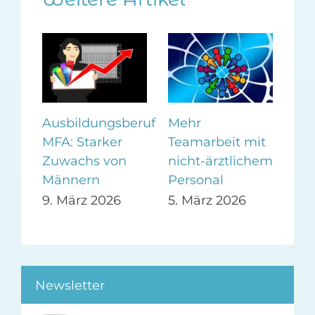
uf
Mehr
In der
Beson
Teamarbeit mit
Diskussion:
Jünge
nicht-ärztlichem
Minijob-
betrof
Personal
Abschaffung
„Quiet
5. März 2026
24. Februar
24. Fe
2026
2026
Newsletter