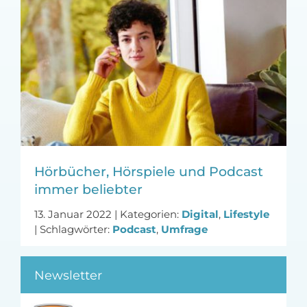
MFA-heute Newsletter-Anmeldung
Über uns
Ihre Werbung auf MFA-heute.de
Suche
nach:
Hörbücher, Hörspiele und Podcast
immer beliebter
13. Januar 2022
|
Kategorien:
Digital
,
Lifestyle
|
Schlagwörter:
Podcast
,
Umfrage
Newsletter