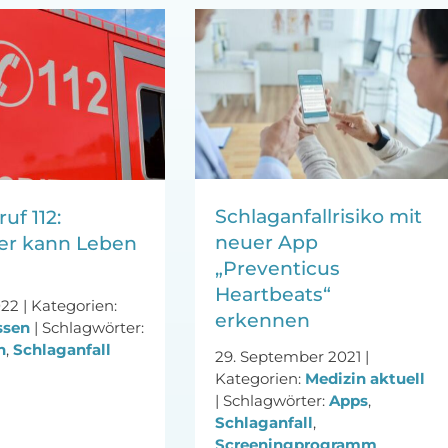
Schlaganfallrisiko mit
uf 112:
neuer App
r kann Leben
„Preventicus
Heartbeats“
022
|
Kategorien:
erkennen
ssen
|
Schlagwörter:
n
,
Schlaganfall
29. September 2021
|
Kategorien:
Medizin aktuell
|
Schlagwörter:
Apps
,
Schlaganfall
,
Screeningprogramm