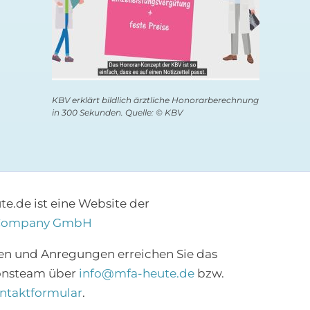
KBV erklärt bildlich ärztliche Honorarberechnung
in 300 Sekunden. Quelle: © KBV
e.de ist eine Website der
Company GmbH
×
en und Anregungen erreichen Sie das
onsteam über
info@mfa-heute.de
bzw.
Abonnieren Sie den
ntaktformular
.
MFA-Newsletter!