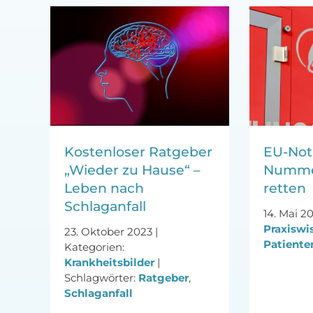
Kostenloser Ratgeber
EU-Notr
„Wieder zu Hause“ –
Numme
Leben nach
retten
Schlaganfall
14. Mai 2
Praxiswi
23. Oktober 2023
|
Patiente
Kategorien:
Krankheitsbilder
|
Schlagwörter:
Ratgeber
,
Schlaganfall