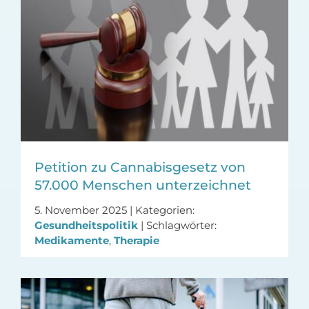
Petition zu Cannabisgesetz von
57.000 Menschen unterzeichnet
5. November 2025
|
Kategorien:
Gesundheitspolitik
|
Schlagwörter:
Medikamente
,
Therapie