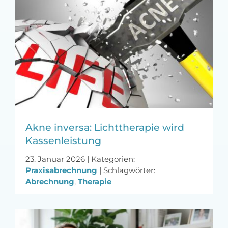
MFA-heute Newsletter-Anmeldung
Über uns
Ihre Werbung auf MFA-heute.de
Suche
nach:
Akne inversa: Lichttherapie wird
Kassenleistung
23. Januar 2026
|
Kategorien:
Praxisabrechnung
|
Schlagwörter:
Abrechnung
,
Therapie