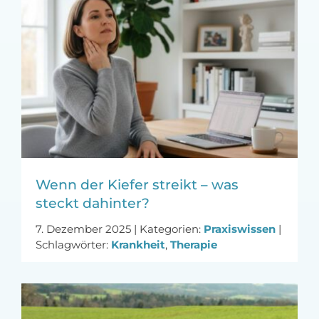
Wenn der Kiefer streikt – was
steckt dahinter?
7. Dezember 2025
|
Kategorien:
Praxiswissen
|
Schlagwörter:
Krankheit
,
Therapie