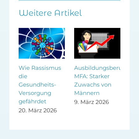
Weitere Artikel
en
Wie Rassismus
Ausbildungsberuf
Me
die
MFA: Starker
Tea
hmen
Gesundheits-
Zuwachs von
nic
Versorgung
Männern
Per
gefährdet
9. März 2026
5. 
20. März 2026