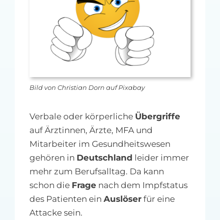
MFA-heute Newsletter-Anmeldung
Über uns
Ihre Werbung auf MFA-heute.de
Bild von Christian Dorn auf Pixabay
Suche
nach:
Verbale oder körperliche
Übergriffe
auf Ärztinnen, Ärzte, MFA und
Mitarbeiter im Gesundheitswesen
gehören in
Deutschland
leider immer
mehr zum Berufsalltag. Da kann
schon die
Frage
nach dem Impfstatus
des Patienten ein
Auslöser
für eine
Attacke sein.