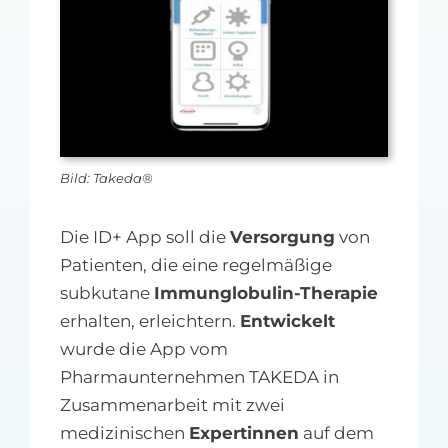
MFA-heute Newsletter-Anmeldung
Über uns
Ihre Werbung auf MFA-heute.de
Bild: Takeda®
Suche
nach:
Die ID+ App soll die
Versorgung
von
Patienten, die eine regelmäßige
subkutane
Immunglobulin-Therapie
erhalten, erleichtern.
Entwickelt
wurde die App vom
Pharmaunternehmen TAKEDA in
Zusammenarbeit mit zwei
medizinischen
Expertinnen
auf dem