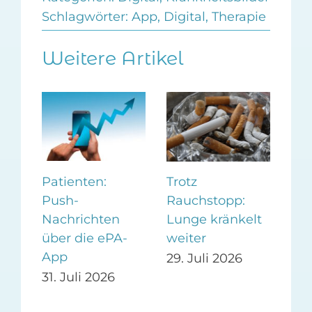
Schlagwörter:
App
,
Digital
,
Therapie
Weitere Artikel
Patienten:
Trotz
eP
Push-
Rauchstopp:
wo
Nachrichten
Lunge kränkelt
eff
über die ePA-
weiter
ges
App
26
29. Juli 2026
25.
31. Juli 2026