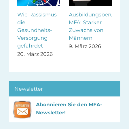
en
Wie Rassismus
Ausbildungsberuf
Me
die
MFA: Starker
Tea
hmen
Gesundheits-
Zuwachs von
nic
Versorgung
Männern
Per
gefährdet
9. März 2026
5. 
20. März 2026
Newsletter
Abonnieren Sie den MFA-
Newsletter!