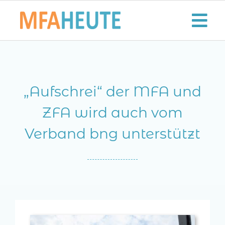
Zum
Inhalt
Tog
springen
Nav
Start
„Aufschrei“ der MFA und
Aktuelles
ZFA wird auch vom
Der MFA-Beruf
Verband bng unterstützt
Karriere
Lifestyle
Kontaktieren Sie uns!