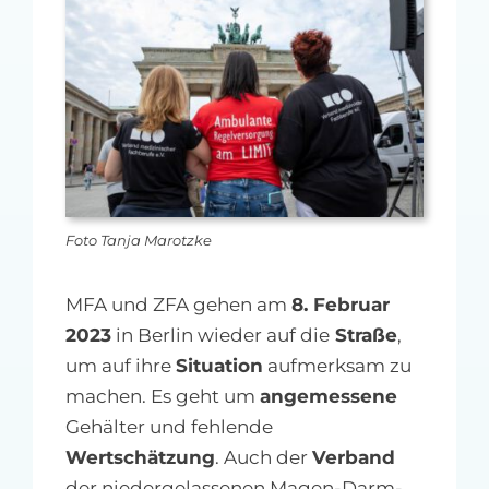
MFA-heute Newsletter-Anmeldung
Über uns
Ihre Werbung auf MFA-heute.de
Suche
nach:
Foto Tanja Marotzke
MFA und ZFA gehen am
8. Februar
2023
in Berlin wieder auf die
Straße
,
um auf ihre
Situation
aufmerksam zu
machen. Es geht um
angemessene
Gehälter und fehlende
Wertschätzung
. Auch der
Verband
der niedergelassenen Magen-Darm-