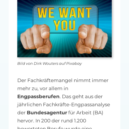
MFA-heute Newsletter-Anmeldung
Über uns
Ihre Werbung auf MFA-heute.de
Suche
nach:
Bild von Dirk Wouters auf Pixabay
Der Fachkräftemangel nimmt immer
mehr zu, vor allem in
Engpassberufen
. Das geht aus der
jährlichen Fachkräfte-Engpassanalyse
der
Bundesagentur
für Arbeit (BA)
hervor. In 200 der rund 1.200
bewerteten Berufe wurde eine