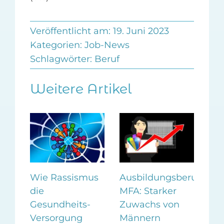
Veröffentlicht am: 19. Juni 2023
Kategorien:
Job-News
Schlagwörter:
Beruf
Weitere Artikel
en
Wie Rassismus
Ausbildungsberuf
Me
die
MFA: Starker
Tea
hmen
Gesundheits-
Zuwachs von
nic
Versorgung
Männern
Per