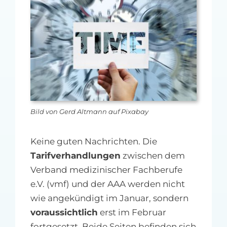
MFA-heute Newsletter-Anmeldung
Über uns
Ihre Werbung auf MFA-heute.de
Suche
nach:
Bild von Gerd Altmann auf Pixabay
Keine guten Nachrichten. Die
Tarifverhandlungen
zwischen dem
Verband medizinischer Fachberufe
e.V. (vmf) und der AAA werden nicht
wie angekündigt im Januar, sondern
voraussichtlich
erst im Februar
fortgesetzt. Beide Seiten befinden sich