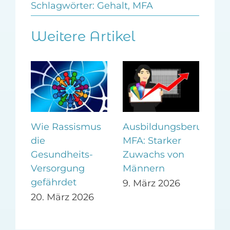
Schlagwörter:
Gehalt
,
MFA
Weitere Artikel
en
Wie Rassismus
Ausbildungsberuf
Me
die
MFA: Starker
Tea
hmen
Gesundheits-
Zuwachs von
nic
Versorgung
Männern
Per
gefährdet
9. März 2026
5. 
20. März 2026