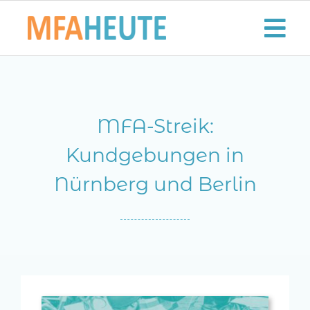
Zum
Inhalt
Tog
springen
Nav
Start
MFA-Streik:
Aktuelles
Kundgebungen in
Der MFA-Beruf
Nürnberg und Berlin
Karriere
Lifestyle
Kontaktieren Sie uns!