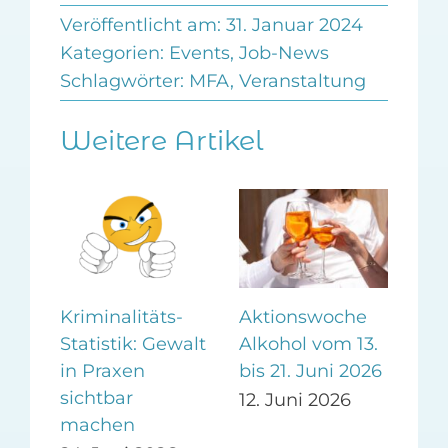
Veröffentlicht am: 31. Januar 2024
Kategorien:
Events
,
Job-News
Schlagwörter:
MFA
,
Veranstaltung
Weitere Artikel
Kriminalitäts-
Aktionswoche
So
A:
Statistik: Gewalt
Alkohol vom 13.
„E
in Praxen
bis 21. Juni 2026
am 
sichtbar
Ber
12. Juni 2026
machen
10.