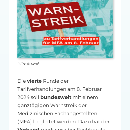
MFA-heute Newsletter-Anmeldung
Über uns
Ihre Werbung auf MFA-heute.de
Suche
nach:
Bild: © vmf
Die
vierte
Runde der
Tarifverhandlungen am 8. Februar
2024 soll
bundesweit
mit einem
ganztägigen Warnstreik der
Medizinischen Fachangestellten
(MFA) begleitet werden. Dazu hat der
Verband
medizinischer Fachberufe