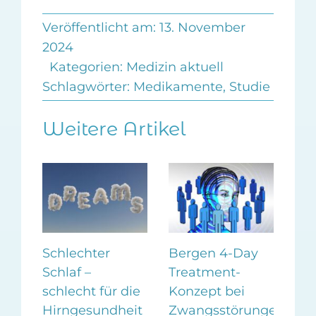
Veröffentlicht am: 13. November
2024
Kategorien:
Medizin aktuell
Schlagwörter:
Medikamente
,
Studie
Weitere Artikel
Schlechter
Bergen 4-Day
Zuc
Schlaf –
Treatment-
neg
en
schlecht für die
Konzept bei
Sto
Hirngesundheit
Zwangsstörungen
5. 