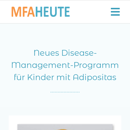
Zum
Inhalt
Tog
springen
Nav
Start
Neues Disease-
Aktuelles
Management-Programm
Der MFA-Beruf
für Kinder mit Adipositas
Karriere
Lifestyle
Kontaktieren Sie uns!