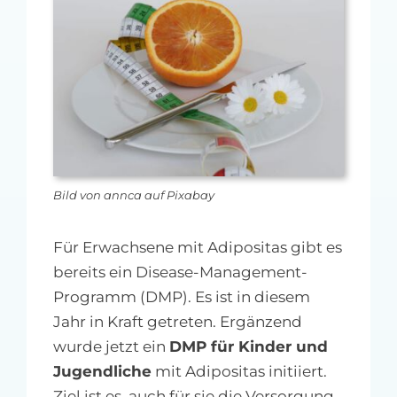
MFA-heute Newsletter-Anmeldung
Über uns
Ihre Werbung auf MFA-heute.de
Suche
nach:
Bild von annca auf Pixabay
Für Erwachsene mit Adipositas gibt es
bereits ein Disease-Management-
Programm (DMP). Es ist in diesem
Jahr in Kraft getreten. Ergänzend
wurde jetzt ein
DMP für Kinder und
Jugendliche
mit Adipositas initiiert.
Ziel ist es, auch für sie die Versorgung