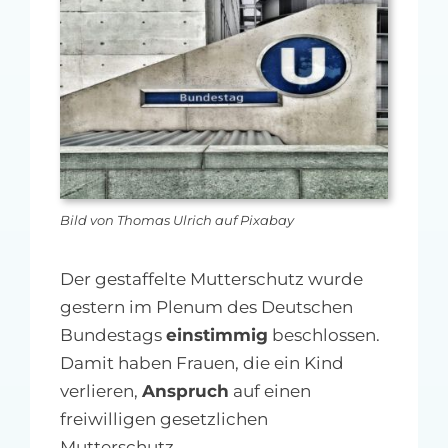
MFA-heute Newsletter-Anmeldung
Über uns
Ihre Werbung auf MFA-heute.de
Suche
nach:
Bild von Thomas Ulrich auf Pixabay
Der gestaffelte Mutterschutz wurde
gestern im Plenum des Deutschen
Bundestags
einstimmig
beschlossen.
Damit haben Frauen, die ein Kind
verlieren,
Anspruch
auf einen
freiwilligen gesetzlichen
Mutterschutz.