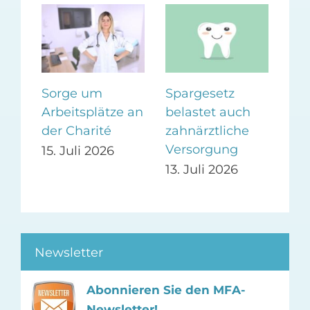
Sorge um
Spargesetz
KB
n:
Arbeitsplätze an
belastet auch
Bes
der Charité
zahnärztliche
GK
Versorgung
Spa
15. Juli 2026
„Bi
13. Juli 2026
10.
Newsletter
Abonnieren Sie den MFA-
Newsletter!