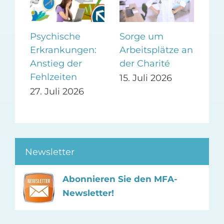
n
Psychische
Sorge um
Spa
Erkrankungen:
Arbeitsplätze an
bel
s
Anstieg der
der Charité
zah
n?
Fehlzeiten
Ve
15. Juli 2026
27. Juli 2026
13.
Newsletter
Abonnieren Sie den MFA-
Newsletter!