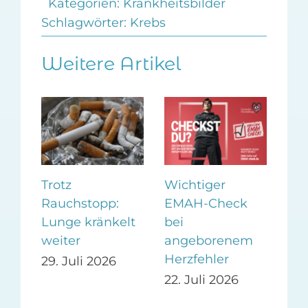
Kategorien:
Krankheitsbilder
Schlagwörter:
Krebs
Weitere Artikel
HP
Trotz
Wichtiger
sen
Rauchstopp:
EMAH-Check
be
Lunge kränkelt
bei
Zer
weiter
angeborenem
Herzfehler
26
19.
29. Juli 2026
22. Juli 2026