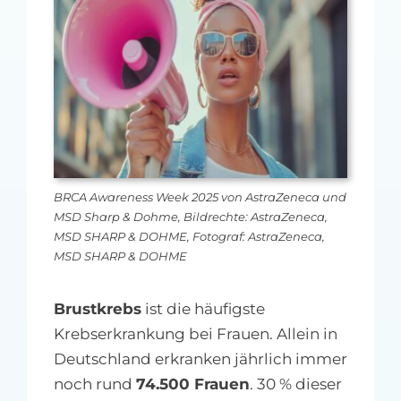
MFA-heute Newsletter-Anmeldung
Über uns
Ihre Werbung auf MFA-heute.de
Suche
nach:
BRCA Awareness Week 2025 von AstraZeneca und
MSD Sharp & Dohme, Bildrechte: AstraZeneca,
MSD SHARP & DOHME, Fotograf: AstraZeneca,
MSD SHARP & DOHME
Brustkrebs
ist die häufigste
Krebserkrankung bei Frauen. Allein in
Deutschland erkranken jährlich immer
noch rund
74.500 Frauen
. 30 % dieser