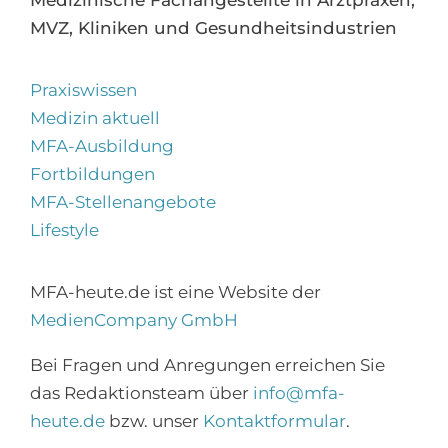
MVZ, Kliniken und Gesundheitsindustrien
Praxiswissen
Medizin aktuell
MFA-Ausbildung
Fortbildungen
MFA-Stellenangebote
Lifestyle
MFA-heute.de ist eine Website der
MedienCompany GmbH
×
Abonnieren Sie den
Bei Fragen und Anregungen erreichen Sie
MFA-Newsletter!
das Redaktionsteam über
info@mfa-
heute.de
bzw. unser
Kontaktformular
.
Zur Anmeldung