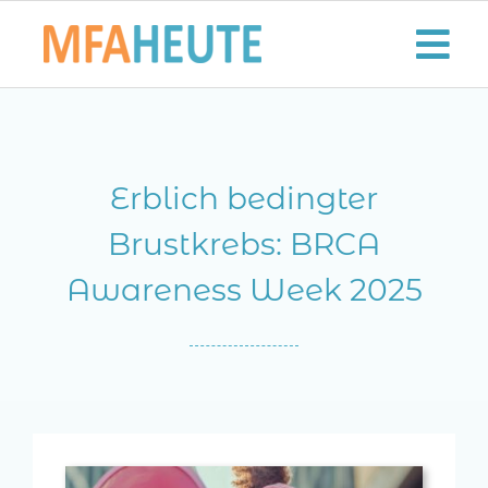
Zum
Inhalt
Tog
springen
Nav
Start
Erblich bedingter
Aktuelles
Brustkrebs: BRCA
Der MFA-Beruf
Awareness Week 2025
Karriere
Lifestyle
Kontaktieren Sie uns!