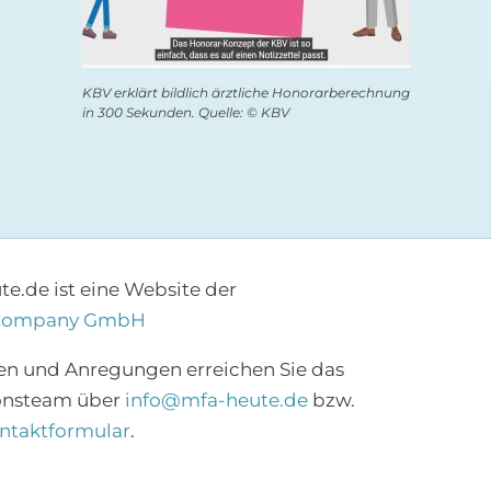
KBV erklärt bildlich ärztliche Honorarberechnung
in 300 Sekunden. Quelle: © KBV
e.de ist eine Website der
Company GmbH
×
en und Anregungen erreichen Sie das
onsteam über
info@mfa-heute.de
bzw.
Abonnieren Sie den
ntaktformular
.
MFA-Newsletter!