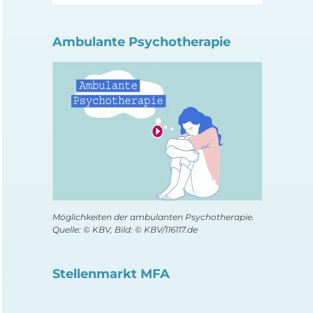
Ambulante Psychotherapie
Möglichkeiten der ambulanten Psychotherapie.
Quelle: © KBV, Bild: © KBV/116117.de
Stellenmarkt MFA
Welche Bedeutung
Patienten: Push-
haben Likes für Gen Z
Nachrichten über d