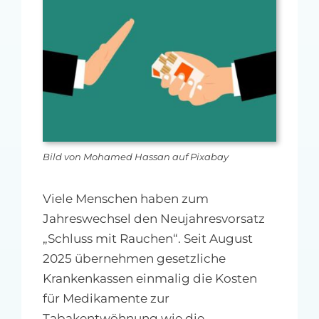
MFA-heute Newsletter-Anmeldung
Über uns
Ihre Werbung auf MFA-heute.de
Suche
nach:
Bild von Mohamed Hassan auf Pixabay
Viele Menschen haben zum
Jahreswechsel den Neujahresvorsatz
„Schluss mit Rauchen“. Seit August
2025 übernehmen gesetzliche
Krankenkassen einmalig die Kosten
für Medikamente zur
Tabakentwöhnung wie die