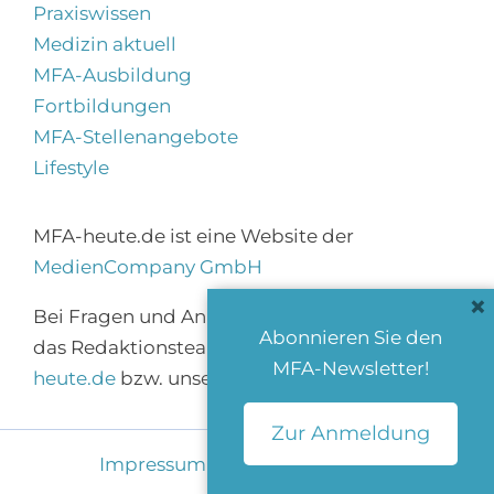
Praxiswissen
Medizin aktuell
MFA-Ausbildung
Fortbildungen
MFA-Stellenangebote
Lifestyle
MFA-heute.de ist eine Website der
MedienCompany GmbH
×
Bei Fragen und Anregungen erreichen Sie
Abonnieren Sie den
das Redaktionsteam über
info@mfa-
MFA-Newsletter!
heute.de
bzw. unser
Kontaktformular
.
Zur Anmeldung
Impressum
|
Datenschutz
|
AGB