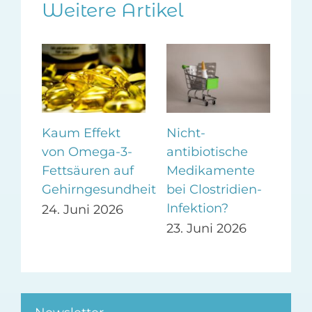
Weitere Artikel
Kaum Effekt
Nicht-
Nic
h:
von Omega-3-
antibiotische
Flü
en-
Fettsäuren auf
Medikamente
Me
im
Gehirngesundheit
bei Clostridien-
Ei
Infektion?
ge
24. Juni 2026
23. Juni 2026
23.