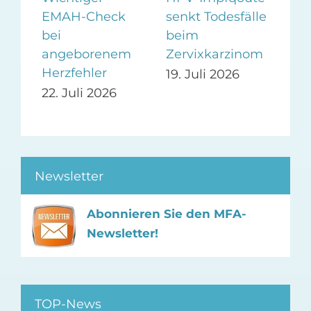
senkt Todesfälle
Fra
EMAH-Check
beim
die
lt
bei
Zervixkarzinom
AD
angeborenem
Herzfehler
19. Juli 2026
11.
22. Juli 2026
Newsletter
Abonnieren Sie den MFA-
Newsletter!
TOP-News