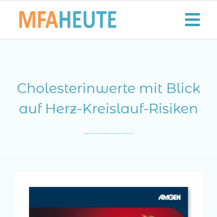
Zum
Inhalt
Tog
springen
Nav
Start
Cholesterinwerte mit Blick
Aktuelles
auf Herz-Kreislauf-Risiken
Der MFA-Beruf
Karriere
Lifestyle
Kontaktieren Sie uns!