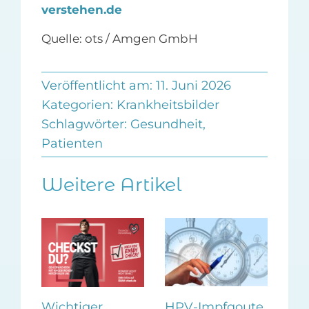
verstehen.de
Quelle: ots / Amgen GmbH
Veröffentlicht am: 11. Juni 2026
Kategorien:
Krankheitsbilder
Schlagwörter:
Gesundheit
,
Patienten
Weitere Artikel
HPV-Impfqoute
Im
Wichtiger