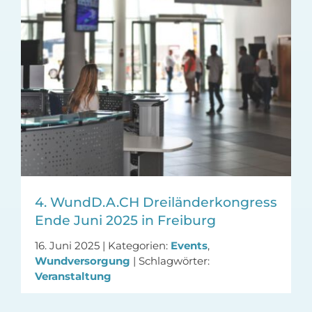
4. WundD.A.CH Dreiländerkongress
Ende Juni 2025 in Freiburg
16. Juni 2025
|
Kategorien:
Events
,
Wundversorgung
|
Schlagwörter:
Veranstaltung