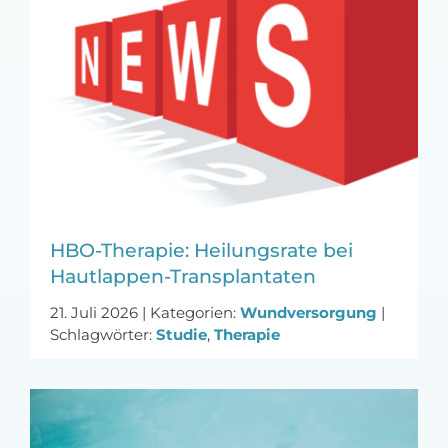
MFA-heute Newsletter-Anmeldung
Über uns
Ihre Werbung auf MFA-heute.de
Suche
nach:
HBO-Therapie: Heilungsrate bei
Hautlappen-Transplantaten
21. Juli 2026
|
Kategorien:
Wundversorgung
|
Schlagwörter:
Studie
,
Therapie