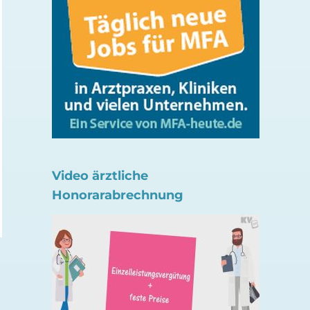
HBO-Therapie:
NaCI-Lösung bei
Heilungsrate bei
diabetischen Fußw
Hautlappen-
Video ärztliche
19. Mai 2026
Transplantaten
Honorarabrechnung
21. Juli 2026