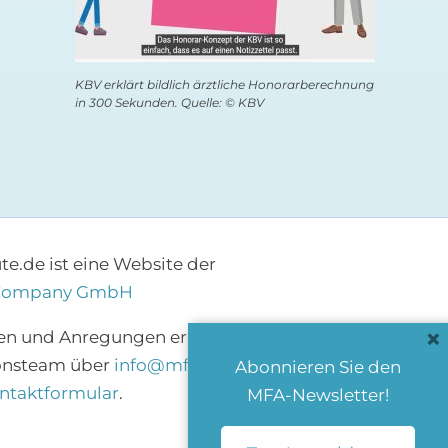
KBV erklärt bildlich ärztliche Honorarberechnung
in 300 Sekunden. Quelle: © KBV
e.de ist eine Website der
Company GmbH
×
en und Anregungen erreichen Sie das
onsteam über
info@mfa-heute.de
bzw.
Abonnieren Sie den
ntaktformular
.
MFA-Newsletter!