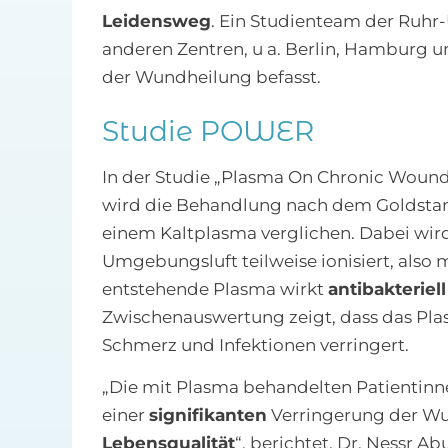
Leidensweg
. Ein Studienteam der Ruhr
anderen Zentren, u a. Berlin, Hamburg 
der Wundheilung befasst.
Studie POWER
In der Studie „Plasma On Chronic Wound
wird die Behandlung nach dem Goldstan
einem Kaltplasma verglichen. Dabei wi
Umgebungsluft teilweise ionisiert, also 
entstehende Plasma wirkt
antibakteriell
Zwischenauswertung zeigt, dass das Pl
Schmerz und Infektionen verringert.
„Die mit Plasma behandelten Patientinn
einer
signifikanten
Verringerung der Wu
Lebensqualität
“, berichtet, Dr. Nessr Ab