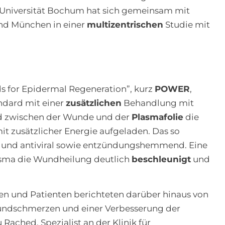
-Universität Bochum hat sich gemeinsam mit
und München in einer
multizentrischen
Studie mit
s for Epidermal Regeneration”, kurz
POWER
,
dard mit einer
zusätzlichen
Behandlung mit
rd zwischen der Wunde und der
Plasmafolie
die
mit zusätzlicher Energie aufgeladen. Das so
und antiviral sowie entzündungshemmend. Eine
asma die Wundheilung deutlich
beschleunigt
und
en und Patienten berichteten darüber hinaus von
ndschmerzen und einer Verbesserung der
u Rached, Spezialist an der Klinik für