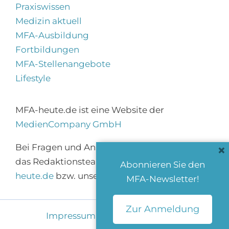
Praxiswissen
Medizin aktuell
MFA-Ausbildung
Fortbildungen
MFA-Stellenangebote
Lifestyle
MFA-heute.de ist eine Website der
MedienCompany GmbH
×
Bei Fragen und Anregungen erreichen Sie
das Redaktionsteam über
info@mfa-
Abonnieren Sie den
heute.de
bzw. unser
Kontaktformular
.
MFA-Newsletter!
Zur Anmeldung
Impressum
|
Datenschutz
|
AGB