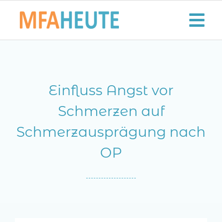
Zum
Inhalt
Tog
springen
Nav
Start
Einfluss Angst vor
Aktuelles
Schmerzen auf
Der MFA-Beruf
Schmerzausprägung nach
Karriere
OP
Lifestyle
Kontaktieren Sie uns!