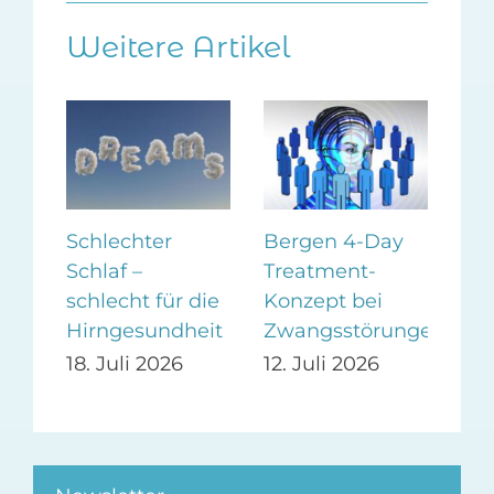
Weitere Artikel
Schlechter
Bergen 4-Day
Zuc
Schlaf –
Treatment-
neg
en
schlecht für die
Konzept bei
Sto
Hirngesundheit
Zwangsstörungen
5. 
18. Juli 2026
12. Juli 2026