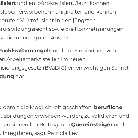
lisiert
und entbürokratisiert. Jetzt können
tsleben erworbenen Fähigkeiten anerkennen
rufe e.V. (vmf) sieht in den jüngsten
rufsbildungsrecht sowie die Konkretisierungen
ikation einen guten Ansatz.
Fachkräftemangels
und die Einbindung von
en Arbeitsmarkt stellen im neuen
lisierungsgesetz (BVaDiG) einen wichtigen Schritt
ldung
dar.
rd damit die Möglichkeit geschaffen,
berufliche
 Ausbildungen erworben wurden, zu validieren und
einen sinnvollen Beitrag, um
Quereinsteiger
und
integrieren, sagt Patricia Ley.