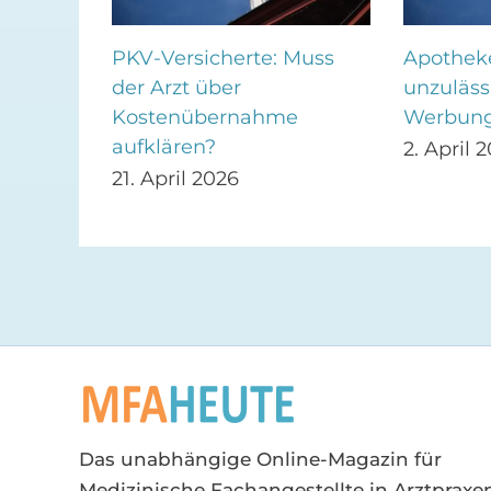
ine-
PKV-Versicherte: Muss
Apotheke
per
der Arzt über
unzuläss
isch
Kostenübernahme
Werbun
aufklären?
2. April 
21. April 2026
Das unabhängige Online-Magazin für
Medizinische Fachangestellte in Arztpraxen