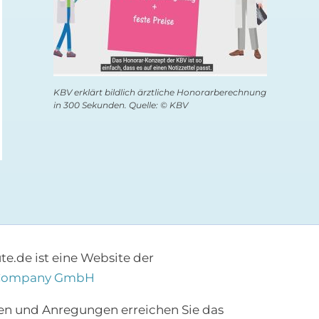
Gericht: Absenkung der
Werbung der Shop
Psychotherapie-
Apotheke als „echt
Vergütung ausgesetzt
Apotheke“ gestopp
KBV erklärt bildlich ärztliche Honorarberechnung
13. Juli 2026
29. Mai 2026
in 300 Sekunden. Quelle: © KBV
e.de ist eine Website der
Company GmbH
en und Anregungen erreichen Sie das