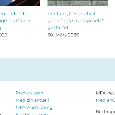
n haften für
Petition „Gesundheit
ige Plattform-
gehört ins Grundgesetz“
g
gestartet
2026
30. März 2026
Praxiswissen
MFA-heut
Medizin aktuell
Medien
MFA-Ausbildung
Bei Frag
Fortbildungen
,