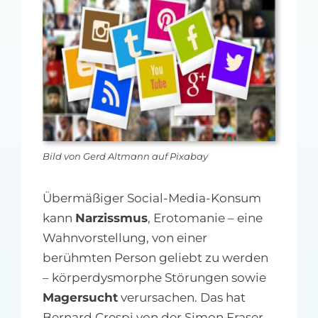
MFA-heute Newsletter-Anmeldung
Über uns
Ihre Werbung auf MFA-heute.de
Suche
nach:
Bild von Gerd Altmann auf Pixabay
Übermäßiger Social-Media-Konsum
kann
Narzissmus
, Erotomanie – eine
Wahnvorstellung, von einer
berühmten Person geliebt zu werden
– körperdysmorphe Störungen sowie
Magersucht
verursachen. Das hat
Bernard Crespi von der Simon Fraser