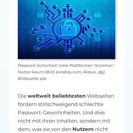
MFA-heute Newsletter-Anmeldung
Über uns
Ihre Werbung auf MFA-heute.de
Suche
nach:
Passwort-Sicherheit: Viele Plattformen "erziehen"
Nutzer kaum (Bild: pixabay.com, Roque_dg).
Bildquelle: pte
Die
weltweit beliebtesten
Webseiten
fördern stillschweigend schlechte
Passwort-Gewohnheiten. Und dies
nicht mit ihren Inhalten, sondern mit
dem, was sie von den
Nutzern
nicht