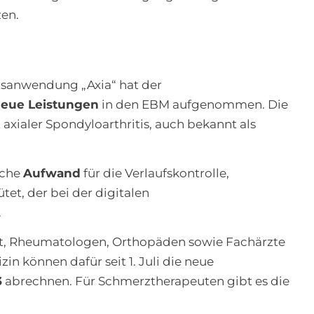
zen.
itsanwendung „Axia“ hat der
 neue Leistungen
in den EBM aufgenommen. Die
axialer Spondyloarthritis, auch bekannt als
iche
Aufwand
für die Verlaufskontrolle,
et, der bei der digitalen
.
kt, Rheumatologen, Orthopäden sowie Fachärzte
zin können dafür seit 1. Juli die neue
3
abrechnen. Für Schmerztherapeuten gibt es die