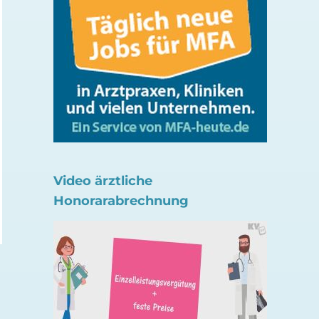
Gericht: Absenkung der
Erstbefüllung ePA –
Psychotherapie-
Pauschale letztmal
Vergütung ausgesetzt
verlängert
Video ärztliche
13. Juli 2026
7. Juli 2026
Honorarabrechnung