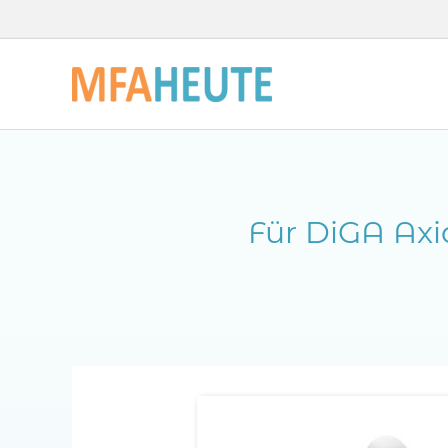
Zum
Inhalt
springen
Für DiGA Ax