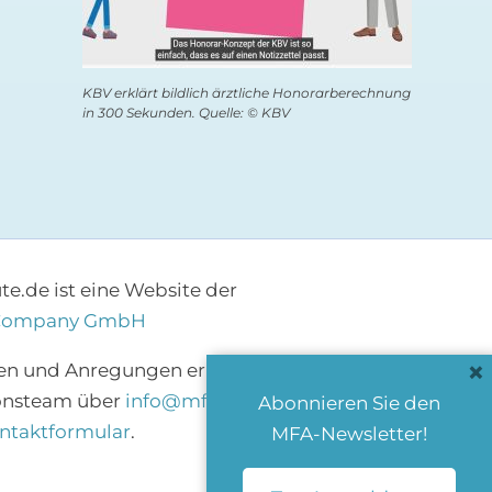
KBV erklärt bildlich ärztliche Honorarberechnung
in 300 Sekunden. Quelle: © KBV
e.de ist eine Website der
Company GmbH
×
en und Anregungen erreichen Sie das
onsteam über
info@mfa-heute.de
bzw.
Abonnieren Sie den
ntaktformular
.
MFA-Newsletter!