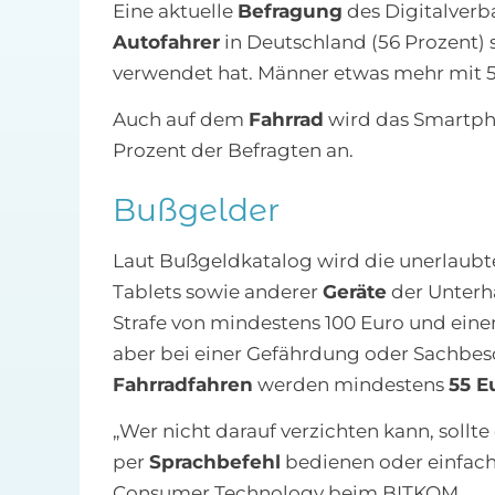
Eine aktuelle
Befragung
des Digitalverb
Autofahrer
in Deutschland (56 Prozent) 
verwendet hat. Männer etwas mehr mit 59
Auch auf dem
Fahrrad
wird das Smartp
Prozent der Befragten an.
Bußgelder
Laut Bußgeldkatalog wird die unerlaub
Tablets sowie anderer
Geräte
der Unterh
Strafe von mindestens 100 Euro und eine
aber bei einer Gefährdung oder Sachbes
Fahrradfahren
werden mindestens
55 E
„Wer nicht darauf verzichten kann, sollt
per
Sprachbefehl
bedienen oder einfach 
Consumer Technology beim BITKOM.