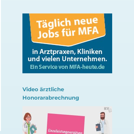
Welche Bedeutung
Patienten: Push-
Video ärztliche
haben Likes für Gen Z
Nachrichten über d
Honorarabrechnung
ePA-App
4. August 2026
31. Juli 2026