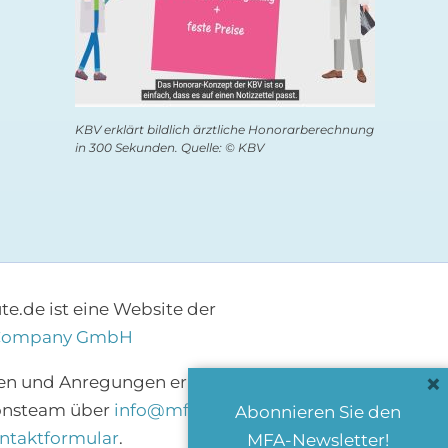
KBV erklärt bildlich ärztliche Honorarberechnung
in 300 Sekunden. Quelle: © KBV
e.de ist eine Website der
Company GmbH
×
en und Anregungen erreichen Sie das
onsteam über
info@mfa-heute.de
bzw.
Abonnieren Sie den
ntaktformular
.
MFA-Newsletter!