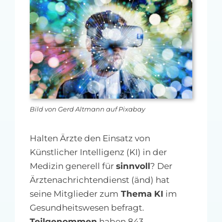
MFA-heute Newsletter-Anmeldung
Über uns
Ihre Werbung auf MFA-heute.de
Suche
nach:
Bild von Gerd Altmann auf Pixabay
Halten Ärzte den Einsatz von
Künstlicher Intelligenz (KI) in der
Medizin generell für
sinnvoll
? Der
Ärztenachrichtendienst (änd) hat
seine Mitglieder zum
Thema KI
im
Gesundheitswesen befragt.
Teilgenommen
haben 843