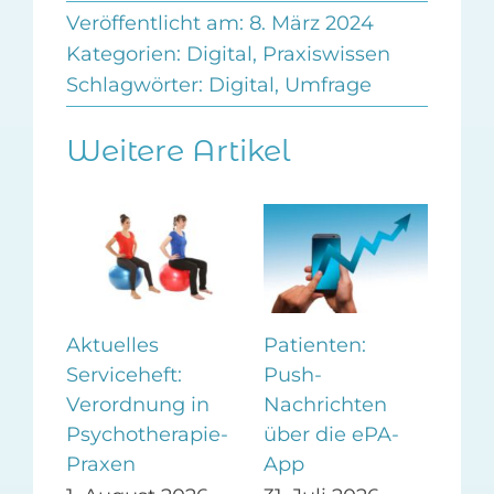
Veröffentlicht am: 8. März 2024
Kategorien:
Digital
,
Praxiswissen
Schlagwörter:
Digital
,
Umfrage
Weitere Artikel
Aktuelles
Patienten:
Frü
Serviceheft:
Push-
Pa
Verordnung in
Nachrichten
vor
für
Psychotherapie-
über die ePA-
30.
Praxen
App
26