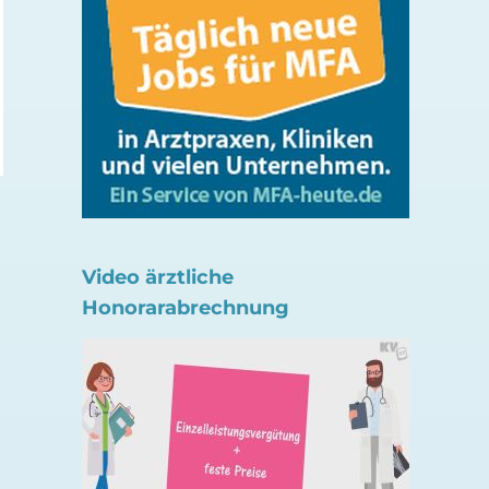
Gericht: Absenkung der
Für DiGA Axia neue
Psychotherapie-
Leistungen im EBM
Vergütung ausgesetzt
aufgenommen
13. Juli 2026
7. Juli 2026
Video ärztliche
Honorarabrechnung