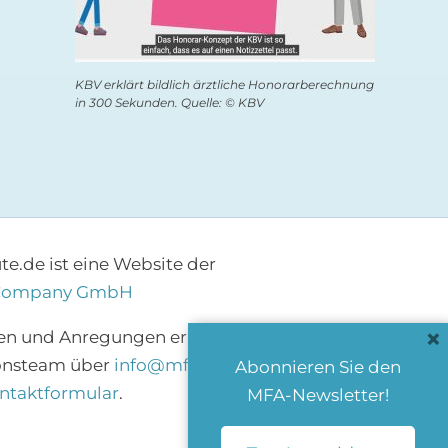
KBV erklärt bildlich ärztliche Honorarberechnung
in 300 Sekunden. Quelle: © KBV
e.de ist eine Website der
Company GmbH
×
en und Anregungen erreichen Sie das
onsteam über
info@mfa-heute.de
bzw.
Abonnieren Sie den
ntaktformular
.
MFA-Newsletter!