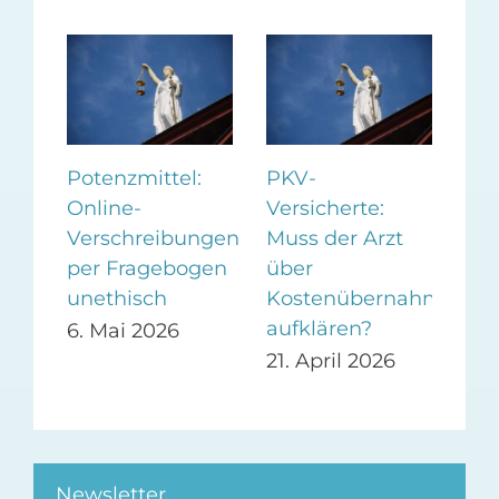
r
Potenzmittel:
PKV-
Ap
ke
Online-
Versicherte:
haf
Verschreibungen
Muss der Arzt
unz
per Fragebogen
über
Pla
unethisch
Kostenübernahme
We
aufklären?
6. Mai 2026
2. 
21. April 2026
Newsletter