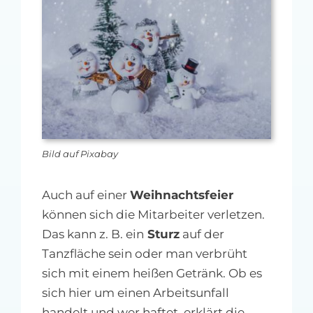
MFA-heute Newsletter-Anmeldung
Über uns
Ihre Werbung auf MFA-heute.de
Suche
nach:
Bild auf Pixabay
Auch auf einer
Weihnachtsfeier
können sich die Mitarbeiter verletzen.
Das kann z. B. ein
Sturz
auf der
Tanzfläche sein oder man verbrüht
sich mit einem heißen Getränk. Ob es
sich hier um einen Arbeitsunfall
handelt und wer haftet, erklärt die