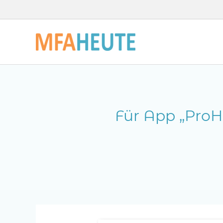
Zum
Inhalt
springen
Für App „ProH