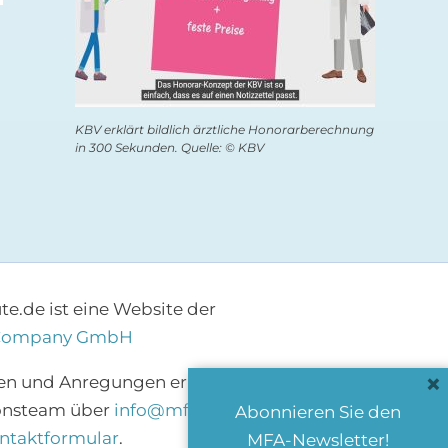
KBV erklärt bildlich ärztliche Honorarberechnung
in 300 Sekunden. Quelle: © KBV
e.de ist eine Website der
Company GmbH
×
en und Anregungen erreichen Sie das
onsteam über
info@mfa-heute.de
bzw.
Abonnieren Sie den
ntaktformular
.
MFA-Newsletter!