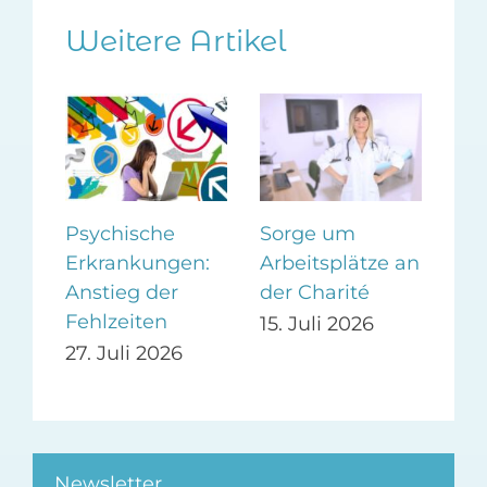
Weitere Artikel
n
Psychische
Sorge um
Spa
Erkrankungen:
Arbeitsplätze an
bel
s
Anstieg der
der Charité
zah
n?
Fehlzeiten
Ve
15. Juli 2026
27. Juli 2026
13.
Newsletter