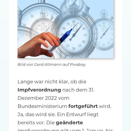
MFA-heute Newsletter-Anmeldung
Über uns
Ihre Werbung auf MFA-heute.de
Suche
nach:
Bild von Gerd Altmann auf Pixabay
Lange war nicht klar, ob die
Impfverordnung
nach dem 31.
Dezember 2022 vom
Bundesministerium
fortgeführt
wird.
Ja, das wird sie. Ein Entwurf liegt
bereits vor. Die
geänderte
Impfverordnung gilt vom 1. Januar bis